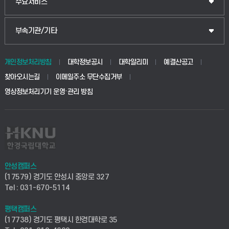
입학안내
주요서비스
식물자원조경학부
공공정책대학원
웹메일
중앙도서관
부속기관/기타
동물생명융합학부
경영대학원
학사시스템(학부)
학생생활관(안성)
개인정보처리방침
대학정보공시
대학알리미
예결산공고
생명공학부
찾아오시는길
이메일주소 무단수집거부
교육대학원
학사시스템(전문학사 및 전공심화)
학생생활관(평택)
영상정보처리기기 운영·관리 방침
건설환경공학부
사이버캠퍼스(학부)
발전기금
사회안전시스템공학부
사이버캠퍼스(전문학사 및 전공심화)
산학협력단
식품생명화학공학부
시설바로처리서비스
취업지원센터
안성캠퍼스
(17579) 경기도 안성시 중앙로 327
컴퓨터응용수학부
연구실안전관리시스템
Tel : 031-670-5114
창업지원센터
ICT로봇기계공학부
평택캠퍼스
산학연구관리시스템
현장실습지원센터
(17738) 경기도 평택시 한경대학로 35