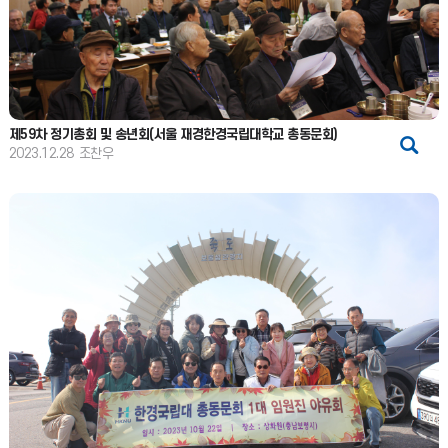
제59차 정기총회 및 송년회(서울 재경한경국립대학교 총동문회)
2023.12.28
조찬우