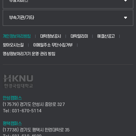
입학안내
주요서비스
식물자원조경학부
공공정책대학원
웹메일
중앙도서관
부속기관/기타
동물생명융합학부
경영대학원
학사시스템(학부)
학생생활관(안성)
개인정보처리방침
대학정보공시
대학알리미
예결산공고
생명공학부
찾아오시는길
이메일주소 무단수집거부
교육대학원
학사시스템(전문학사 및 전공심화)
학생생활관(평택)
영상정보처리기기 운영·관리 방침
건설환경공학부
사이버캠퍼스(학부)
발전기금
사회안전시스템공학부
사이버캠퍼스(전문학사 및 전공심화)
산학협력단
식품생명화학공학부
시설바로처리서비스
취업지원센터
안성캠퍼스
(17579) 경기도 안성시 중앙로 327
컴퓨터응용수학부
연구실안전관리시스템
Tel : 031-670-5114
창업지원센터
ICT로봇기계공학부
평택캠퍼스
산학연구관리시스템
현장실습지원센터
(17738) 경기도 평택시 한경대학로 35