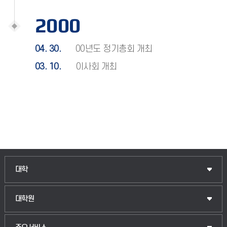
2000
04. 30.
00년도 정기총회 개최
03. 10.
이사회 개최
인문융합공공인재학부
대학
법경영학부
일반대학원
대학원
웰니스산업융합학부
산업대학원