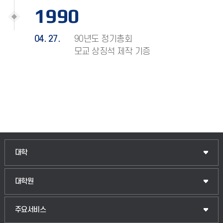
1990
04. 27.
90년도 정기총회
모교 상징석 제작 기증
인문융합공공인재학부
대학
법경영학부
일반대학원
대학원
웰니스산업융합학부
산업대학원
입학안내
주요서비스