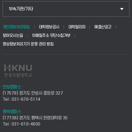
식물자원조경학부
공공정책대학원
웹메일
중앙도서관
부속기관/기타
동물생명융합학부
경영대학원
학사시스템(학부)
학생생활관(안성)
개인정보처리방침
대학정보공시
대학알리미
예결산공고
생명공학부
찾아오시는길
이메일주소 무단수집거부
교육대학원
학사시스템(전문학사 및 전공심화)
학생생활관(평택)
영상정보처리기기 운영·관리 방침
건설환경공학부
사이버캠퍼스(학부)
발전기금
사회안전시스템공학부
사이버캠퍼스(전문학사 및 전공심화)
산학협력단
식품생명화학공학부
시설바로처리서비스
취업지원센터
안성캠퍼스
(17579) 경기도 안성시 중앙로 327
컴퓨터응용수학부
연구실안전관리시스템
Tel : 031-670-5114
창업지원센터
ICT로봇기계공학부
평택캠퍼스
산학연구관리시스템
현장실습지원센터
(17738) 경기도 평택시 한경대학로 35
Tel : 031-610-4600
전자전기공학부
찾아오시는길(안성)
평생교육원