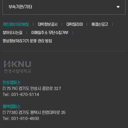
식물자원조경학부
공공정책대학원
웹메일
중앙도서관
부속기관/기타
동물생명융합학부
경영대학원
학사시스템(학부)
학생생활관(안성)
개인정보처리방침
대학정보공시
대학알리미
예결산공고
생명공학부
찾아오시는길
이메일주소 무단수집거부
교육대학원
학사시스템(전문학사 및 전공심화)
학생생활관(평택)
영상정보처리기기 운영·관리 방침
건설환경공학부
사이버캠퍼스(학부)
발전기금
사회안전시스템공학부
사이버캠퍼스(전문학사 및 전공심화)
산학협력단
식품생명화학공학부
시설바로처리서비스
취업지원센터
안성캠퍼스
(17579) 경기도 안성시 중앙로 327
컴퓨터응용수학부
연구실안전관리시스템
Tel : 031-670-5114
창업지원센터
ICT로봇기계공학부
평택캠퍼스
산학연구관리시스템
현장실습지원센터
(17738) 경기도 평택시 한경대학로 35
Tel : 031-610-4600
전자전기공학부
찾아오시는길(안성)
평생교육원