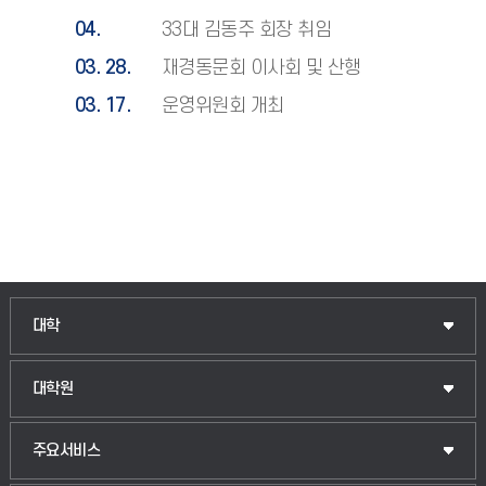
04.
33대 김동주 회장 취임
03. 28.
재경동문회 이사회 및 산행
03. 17.
운영위원회 개최
인문융합공공인재학부
대학
법경영학부
일반대학원
대학원
웰니스산업융합학부
산업대학원
입학안내
주요서비스