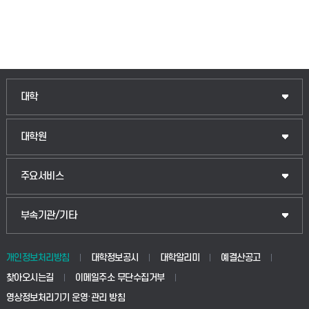
인문융합공공인재학부
대학
법경영학부
일반대학원
대학원
웰니스산업융합학부
산업대학원
입학안내
주요서비스
식물자원조경학부
공공정책대학원
웹메일
중앙도서관
부속기관/기타
동물생명융합학부
경영대학원
학사시스템(학부)
학생생활관(안성)
개인정보처리방침
대학정보공시
대학알리미
예결산공고
생명공학부
찾아오시는길
이메일주소 무단수집거부
교육대학원
학사시스템(전문학사 및 전공심화)
학생생활관(평택)
영상정보처리기기 운영·관리 방침