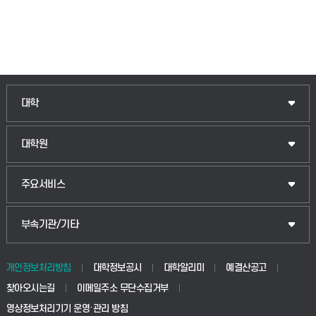
인문융합공공인재학부
대학
법경영학부
일반대학원
대학원
웰니스산업융합학부
산업대학원
입학안내
주요서비스
식물자원조경학부
공공정책대학원
웹메일
중앙도서관
부속기관/기타
동물생명융합학부
경영대학원
학사시스템(학부)
학생생활관(안성)
개인정보처리방침
대학정보공시
대학알리미
예결산공고
생명공학부
찾아오시는길
이메일주소 무단수집거부
교육대학원
학사시스템(전문학사 및 전공심화)
학생생활관(평택)
영상정보처리기기 운영·관리 방침