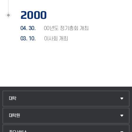
2000
04. 30.
00년도 정기총회 개최
03. 10.
이사회 개최
인문융합공공인재학부
대학
법경영학부
일반대학원
대학원
웰니스산업융합학부
산업대학원