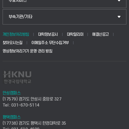
입학안내
주요서비스
식물자원조경학부
공공정책대학원
웹메일
중앙도서관
부속기관/기타
동물생명융합학부
경영대학원
학사시스템(학부)
학생생활관(안성)
개인정보처리방침
대학정보공시
대학알리미
예결산공고
생명공학부
찾아오시는길
이메일주소 무단수집거부
교육대학원
학사시스템(전문학사 및 전공심화)
학생생활관(평택)
영상정보처리기기 운영·관리 방침
건설환경공학부
사이버캠퍼스(학부)
발전기금
사회안전시스템공학부
사이버캠퍼스(전문학사 및 전공심화)
산학협력단
식품생명화학공학부
시설바로처리서비스
취업지원센터
안성캠퍼스
(17579) 경기도 안성시 중앙로 327
컴퓨터응용수학부
연구실안전관리시스템
Tel : 031-670-5114
창업지원센터
ICT로봇기계공학부
평택캠퍼스
산학연구관리시스템
현장실습지원센터
(17738) 경기도 평택시 한경대학로 35